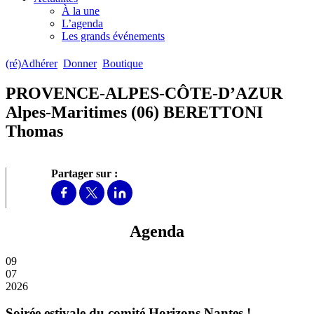
À la une
L’agenda
Les grands événements
(ré)Adhérer
Donner
Boutique
PROVENCE-ALPES-CÔTE-D’AZUR
Alpes-Maritimes (06) BERETTONI
Thomas
Partager sur :
Agenda
09
07
2026
Soirée estivale du comité Horizons Nantes !