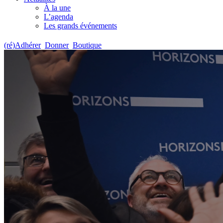
À la une
L’agenda
Les grands événements
(ré)Adhérer
Donner
Boutique