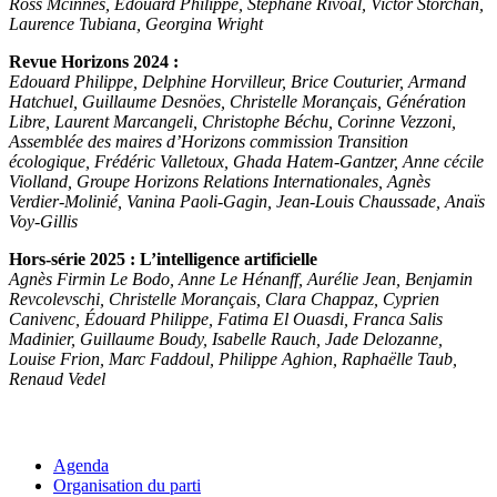
Ross Mcinnes, Edouard Philippe, Stéphane Rivoal, Victor Storchan,
Laurence Tubiana, Georgina Wright
Revue Horizons 2024 :
Edouard Philippe, Delphine Horvilleur, Brice Couturier, Armand
Hatchuel, Guillaume Desnöes, Christelle Morançais, Génération
Libre, Laurent Marcangeli, Christophe Béchu, Corinne Vezzoni,
Assemblée des maires d’Horizons commission Transition
écologique, Frédéric Valletoux, Ghada Hatem-Gantzer, Anne cécile
Violland, Groupe Horizons Relations Internationales, Agnès
Verdier-Molinié, Vanina Paoli-Gagin, Jean-Louis Chaussade, Anaïs
Voy-Gillis
Hors-série 2025 : L’intelligence artificielle
Agnès Firmin Le Bodo, Anne Le Hénanff, Aurélie Jean, Benjamin
Revcolevschi, Christelle Morançais, Clara Chappaz, Cyprien
Canivenc, Édouard Philippe, Fatima El Ouasdi, Franca Salis
Madinier, Guillaume Boudy, Isabelle Rauch, Jade Delozanne,
Louise Frion, Marc Faddoul, Philippe Aghion, Raphaëlle Taub,
Renaud Vedel
Agenda
Organisation du parti