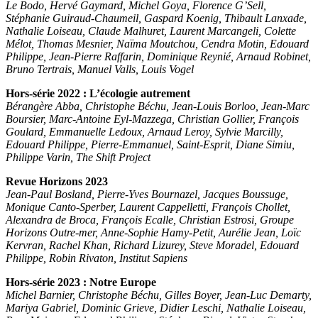
Le Bodo, Hervé Gaymard, Michel Goya, Florence G’Sell,
Stéphanie Guiraud-Chaumeil, Gaspard Koenig, Thibault Lanxade,
Nathalie Loiseau, Claude Malhuret, Laurent Marcangeli, Colette
Mélot, Thomas Mesnier, Naïma Moutchou, Cendra Motin, Edouard
Philippe, Jean-Pierre Raffarin, Dominique Reynié, Arnaud Robinet,
Bruno Tertrais, Manuel Valls, Louis Vogel
Hors-série 2022 : L’écologie autrement
Bérangère Abba, Christophe Béchu, Jean-Louis Borloo, Jean-Marc
Boursier, Marc-Antoine Eyl-Mazzega, Christian Gollier, François
Goulard, Emmanuelle Ledoux, Arnaud Leroy, Sylvie Marcilly,
Edouard Philippe, Pierre-Emmanuel, Saint-Esprit, Diane Simiu,
Philippe Varin, The Shift Project
Revue Horizons 2023
Jean-Paul Bosland, Pierre-Yves Bournazel, Jacques Boussuge,
Monique Canto-Sperber, Laurent Cappelletti, François Chollet,
Alexandra de Broca, François Ecalle, Christian Estrosi, Groupe
Horizons Outre-mer, Anne-Sophie Hamy-Petit, Aurélie Jean, Loïc
Kervran, Rachel Khan, Richard Lizurey, Steve Moradel, Edouard
Philippe, Robin Rivaton, Institut Sapiens
Hors-série 2023 : Notre Europe
Michel Barnier, Christophe Béchu, Gilles Boyer, Jean-Luc Demarty,
Mariya Gabriel, Dominic Grieve, Didier Leschi, Nathalie Loiseau,