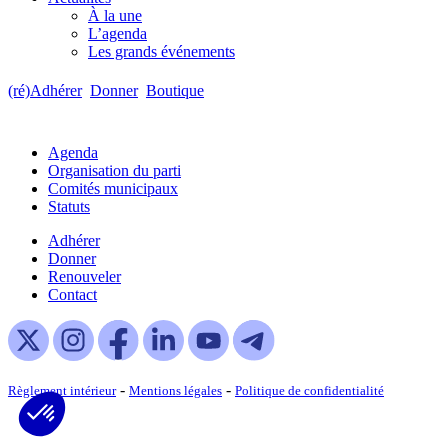
À la une
L’agenda
Les grands événements
(ré)Adhérer
Donner
Boutique
Agenda
Organisation du parti
Comités municipaux
Statuts
Adhérer
Donner
Renouveler
Contact
-
-
Règlement intérieur
Mentions légales
Politique de confidentialité