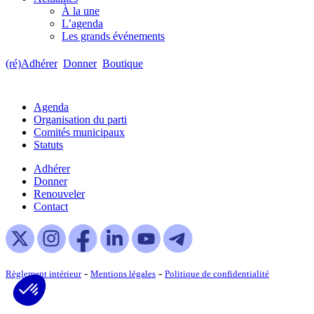
À la une
L’agenda
Les grands événements
(ré)Adhérer
Donner
Boutique
Agenda
Organisation du parti
Comités municipaux
Statuts
Adhérer
Donner
Renouveler
Contact
-
-
Règlement intérieur
Mentions légales
Politique de confidentialité