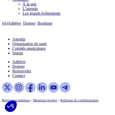
À la une
L’agenda
Les grands événements
(ré)Adhérer
Donner
Boutique
Agenda
Organisation du parti
Comités municipaux
Statuts
Adhérer
Donner
Renouveler
Contact
-
-
Règlement intérieur
Mentions légales
Politique de confidentialité