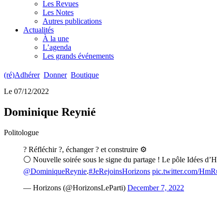
Les Revues
Les Notes
Autres publications
Actualités
À la une
L’agenda
Les grands événements
(ré)Adhérer
Donner
Boutique
Le 07/12/2022
Dominique Reynié
Politologue
? Réfléchir ?, échanger ? et construire ⚙️
⚪️ Nouvelle soirée sous le signe du partage ! Le pôle Idées d’
@DominiqueReynie
.
#JeRejoinsHorizons
pic.twitter.com/H
— Horizons (@HorizonsLeParti)
December 7, 2022