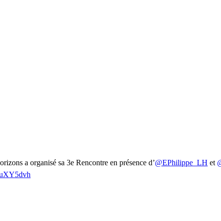
Horizons a organisé sa 3e Rencontre en présence d’
@EPhilippe_LH
et
@
mRuXY5dvh