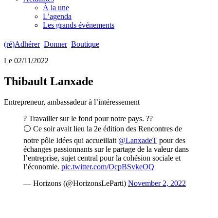
À la une
L’agenda
Les grands événements
(ré)Adhérer
Donner
Boutique
Le 02/11/2022
Thibault Lanxade
Entrepreneur, ambassadeur à l’intéressement
? Travailler sur le fond pour notre pays. ??
⚪️ Ce soir avait lieu la 2e édition des Rencontres de
notre pôle Idées qui accueillait
@LanxadeT
pour des
échanges passionnants sur le partage de la valeur dans
l’entreprise, sujet central pour la cohésion sociale et
l’économie.
pic.twitter.com/OcpBSvkeOQ
— Horizons (@HorizonsLeParti)
November 2, 2022