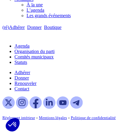
À la une
L’agenda
Les grands événements
(ré)Adhérer
Donner
Boutique
Agenda
Organisation du parti
Comités municipaux
Statuts
Adhérer
Donner
Renouveler
Contact
-
-
Règlement intérieur
Mentions légales
Politique de confidentialité