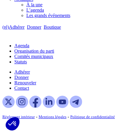
À la une
L’agenda
Les grands événements
(ré)Adhérer
Donner
Boutique
Agenda
Organisation du parti
Comités municipaux
Statuts
Adhérer
Donner
Renouveler
Contact
-
-
Règlement intérieur
Mentions légales
Politique de confidentialité