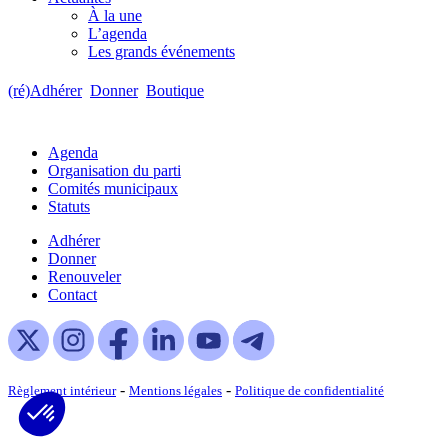
À la une
L’agenda
Les grands événements
(ré)Adhérer
Donner
Boutique
Agenda
Organisation du parti
Comités municipaux
Statuts
Adhérer
Donner
Renouveler
Contact
-
-
Règlement intérieur
Mentions légales
Politique de confidentialité