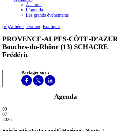
À la une
L’agenda
Les grands événements
(ré)Adhérer
Donner
Boutique
PROVENCE-ALPES-CÔTE-D’AZUR
Bouches-du-Rhône (13) SCHACRE
Frédéric
Partager sur :
Agenda
09
07
2026
Soirée estivale du comité Horizons Nantes !