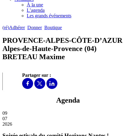
À la une
L’agenda
Les grands événements
(ré)Adhérer
Donner
Boutique
PROVENCE-ALPES-CÔTE-D’AZUR
Alpes-de-Haute-Provence (04)
BRETEAU Maxime
Partager sur :
Agenda
09
07
2026
Soirée estivale du comité Horizons Nantes !