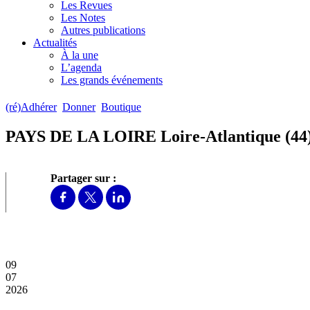
Les Revues
Les Notes
Autres publications
Actualités
À la une
L’agenda
Les grands événements
(ré)Adhérer
Donner
Boutique
PAYS DE LA LOIRE Loire-Atlantique (4
Partager sur :
09
07
2026