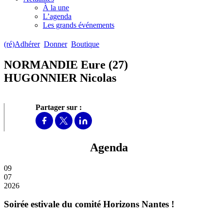
À la une
L’agenda
Les grands événements
(ré)Adhérer
Donner
Boutique
NORMANDIE Eure (27)
HUGONNIER Nicolas
Partager sur :
Agenda
09
07
2026
Soirée estivale du comité Horizons Nantes !