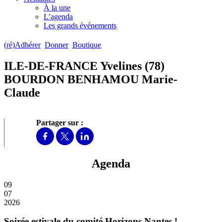
À la une
L’agenda
Les grands événements
(ré)Adhérer
Donner
Boutique
ILE-DE-FRANCE Yvelines (78)
BOURDON BENHAMOU Marie-
Claude
Partager sur :
Agenda
09
07
2026
Soirée estivale du comité Horizons Nantes !