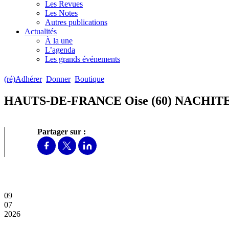
Les Revues
Les Notes
Autres publications
Actualités
À la une
L’agenda
Les grands événements
(ré)Adhérer
Donner
Boutique
HAUTS-DE-FRANCE Oise (60) NACHITE
Partager sur :
09
07
2026