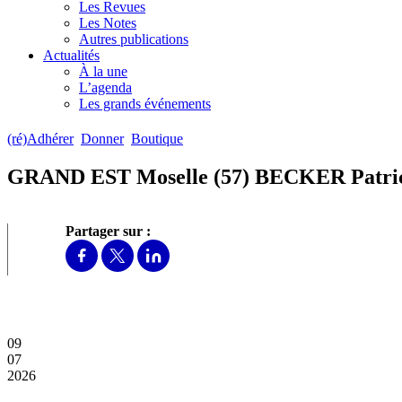
Les Revues
Les Notes
Autres publications
Actualités
À la une
L’agenda
Les grands événements
(ré)Adhérer
Donner
Boutique
GRAND EST Moselle (57) BECKER Patri
Partager sur :
09
07
2026