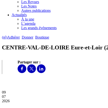
Les Revues
Les Notes
Autres publications
Actualités
À la une
L’agenda
Les grands événements
(ré)Adhérer
Donner
Boutique
CENTRE-VAL-DE-LOIRE Eure-et-Loir 
Partager sur :
09
07
2026