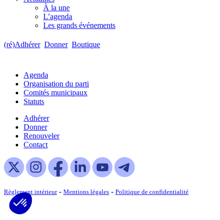
À la une
L’agenda
Les grands événements
(ré)Adhérer
Donner
Boutique
Agenda
Organisation du parti
Comités municipaux
Statuts
Adhérer
Donner
Renouveler
Contact
-
-
Règlement intérieur
Mentions légales
Politique de confidentialité