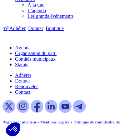
À la une
L’agenda
Les grands événements
(ré)Adhérer
Donner
Boutique
Agenda
Organisation du parti
Comités municipaux
Statuts
Adhérer
Donner
Renouveler
Contact
-
-
Règlement intérieur
Mentions légales
Politique de confidentialité