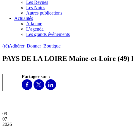
Les Revues
Les Notes
Autres publications
Actualités
À la une
L’agenda
Les grands événements
(ré)Adhérer
Donner
Boutique
PAYS DE LA LOIRE Maine-et-Loire (49)
Partager sur :
09
07
2026